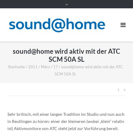
Inhalt
sound@home wird aktiv mit der ATC
SCM 50A SL
Startseite
/
2011
/
März
/
17
/
sound@home wird aktiv mit der ATC
SCM 50A SL
Beitr
Sehr britisch, mit einer langen Tradition im Studio und nun auch
in Reutlingen zu hören: einer der kleineren (wobei „klein“ relativ
ist) Aktivmonitore von ATC steht jetzt zur Vorführung bereit.