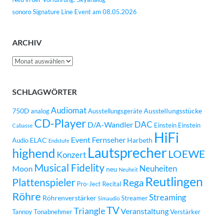
sonoro Signature Line Event am 08.05.2026
ARCHIV
Archiv
SCHLAGWÖRTER
Audiomat
750D
Ausstellungsstücke
analog
Ausstellungsgeräte
CD-Player
DAC
D/A-Wandler
Einstein
Einstein
Cabasse
HiFi
Event
Fernseher
ELAC
Harbeth
Audio
Endstufe
Lautsprecher
highend
LOEWE
Konzert
Musical Fidelity
Neuheiten
Moon
neu
Neuheit
Reutlingen
Plattenspieler
Rega
Pro-Ject
Recital
Röhre
Streaming
Röhrenverstärker
Streamer
Simaudio
TV
Triangle
Veranstaltung
Tannoy
Tonabnehmer
Verstärker