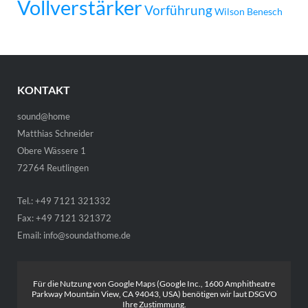
Vollverstärker
Vorführung
Wilson Benesch
KONTAKT
sound@home
Matthias Schneider
Obere Wässere 1
72764 Reutlingen
Tel.: +49 7121 321332
Fax: +49 7121 321372
Email:
info@soundathome.de
Für die Nutzung von Google Maps (Google Inc., 1600 Amphitheatre
Parkway Mountain View, CA 94043, USA) benötigen wir laut DSGVO
Ihre Zustimmung.