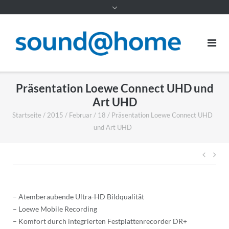
Inhalt
Präsentation Loewe Connect UHD und
Art UHD
Startseite
/
2015
/
Februar
/
18
/
Präsentation Loewe Connect UHD
und Art UHD
Beitr
– Atemberaubende Ultra-HD Bildqualität
– Loewe Mobile Recording
– Komfort durch integrierten Festplattenrecorder DR+