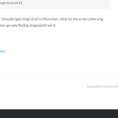
angle Australe EZ
r diesjährigen High End in München. Jetzt ist die erste Lieferung
er gerade fleißig eingespielt wird.
hier
.
Sound@home Outl