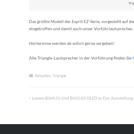
Tri
Das größte Modell der Esprit EZ-Serie, vorgestellt auf de
eingetroffen und damit auch unser Vorführlautsprecher, d
Hörtermine werden ab sofort gerne vergeben!
Alle Triangle-Lautsprecher in der Vorführung finden Sie
Aktuelles
,
Triangle
Loewe Bild4.55 Und Bild5.65 OLED In Der Ausstellung
Beitragsnavigation