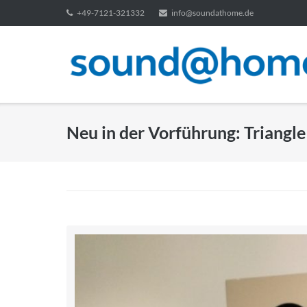
Direkt
+49-7121-321332
info@soundathome.de
zum
Inhalt
Neu in der Vorführung: Triangle