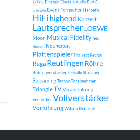
DAC
ELAC
Einstein
Einstein Audio
Event
Fernseher
Harbeth
Endstufe
HiFi
highend
Konzert
Lautsprecher
LOEWE
Musical Fidelity
Moon
neu
Neuheiten
Neuheit
Plattenspieler
Pro-Ject
Recital
Reutlingen
Röhre
Rega
Röhrenverstärker
Streamer
Simaudio
Streaming
Tannoy
Tonabnehmer
TV
Triangle
Veranstaltung
Vollverstärker
Verstärker
et
Vorführung
Wilson Benesch