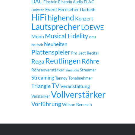
DAC
ELAC
Einstein
Einstein Audio
Event
Fernseher
Harbeth
Endstufe
HiFi
highend
Konzert
Lautsprecher
LOEWE
Musical Fidelity
Moon
neu
Neuheiten
Neuheit
Plattenspieler
Pro-Ject
Recital
Reutlingen
Röhre
Rega
Röhrenverstärker
Streamer
Simaudio
Streaming
Tannoy
Tonabnehmer
TV
Triangle
Veranstaltung
Vollverstärker
Verstärker
Vorführung
Wilson Benesch