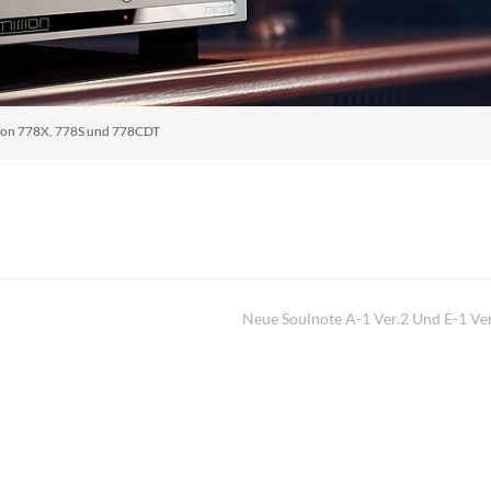
ion 778X, 778S und 778CDT
Neue Soulnote A-1 Ver.2 Und E-1 Ver