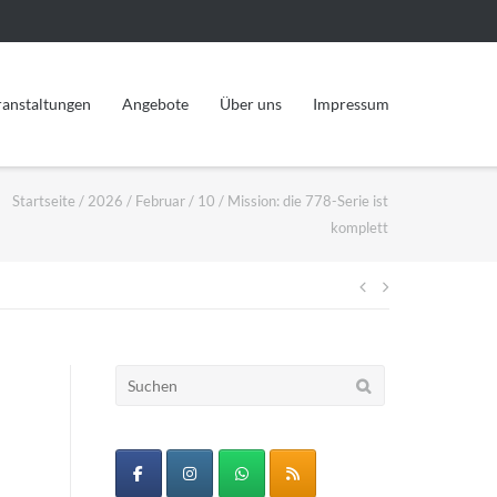
ranstaltungen
Angebote
Über uns
Impressum
Startseite
/
2026
/
Februar
/
10
/
Mission: die 778-Serie ist
komplett
Beitragsnav
Suchen
nach: