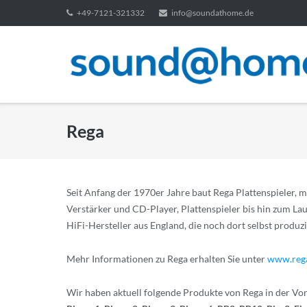
Direkt
+49-7121-321332
info@soundathome.de
zum
Inhalt
Rega
Seit Anfang der 1970er Jahre baut Rega Plattenspieler
Verstärker und CD-Player, Plattenspieler bis hin zum Lau
HiFi-Hersteller aus England, die noch dort selbst produz
Mehr Informationen zu Rega erhalten Sie unter
www.rega
Wir haben aktuell folgende Produkte von Rega in der Vo