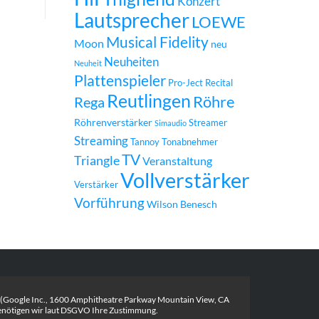
Konzert
Lautsprecher
LOEWE
Musical Fidelity
Moon
neu
Neuheiten
Neuheit
Plattenspieler
Pro-Ject
Recital
Reutlingen
Röhre
Rega
Röhrenverstärker
Streamer
Simaudio
Streaming
Tannoy
Tonabnehmer
TV
Triangle
Veranstaltung
Vollverstärker
Verstärker
Vorführung
Wilson Benesch
 (Google Inc., 1600 Amphitheatre Parkway Mountain View, CA
nötigen wir laut DSGVO Ihre Zustimmung.