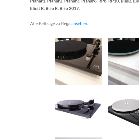
Planar1, Planar2, Planar3, Planar6, RP8, RP10, Bias2, Ely
Elicit R, Brio R, Brio 2017
.
Alle Beiträge zu Rega
ansehen
.