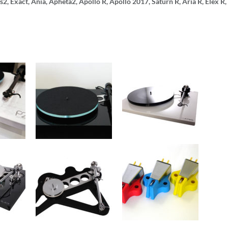
s2, Exact, Ania, Apheta2, Apollo R, Apollo 2017, Saturn R, Aria R, Elex R,