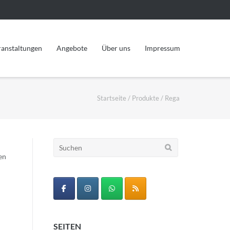
ranstaltungen
Angebote
Über uns
Impressum
Startseite
/
Produkte
/
Rega
Suchen
nach:
en
SEITEN