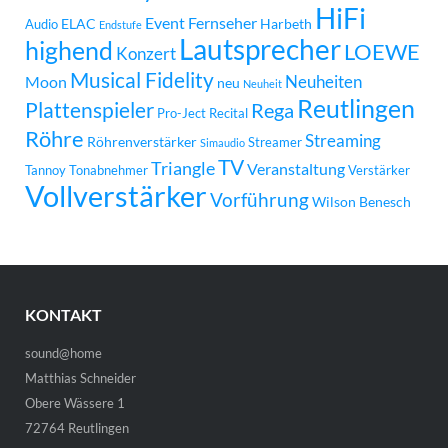
HiFi
Event
Fernseher
ELAC
Harbeth
Audio
Endstufe
Lautsprecher
highend
LOEWE
Konzert
Musical Fidelity
Neuheiten
Moon
neu
Neuheit
Reutlingen
Plattenspieler
Rega
Pro-Ject
Recital
Röhre
Streaming
Röhrenverstärker
Streamer
Simaudio
TV
Triangle
Veranstaltung
Tannoy
Tonabnehmer
Verstärker
Vollverstärker
Vorführung
Wilson Benesch
KONTAKT
sound@home
Matthias Schneider
Obere Wässere 1
72764 Reutlingen