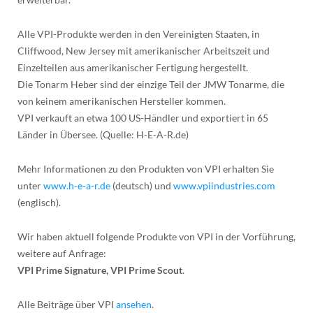
Alle VPI-Produkte werden in den Vereinigten Staaten, in
Cliffwood, New Jersey mit amerikanischer Arbeitszeit und
Einzelteilen aus amerikanischer Fertigung hergestellt.
Die Tonarm Heber sind der einzige Teil der JMW Tonarme, die
von keinem amerikanischen Hersteller kommen.
VPI verkauft an etwa 100 US-Händler und exportiert in 65
Länder in Übersee. (Quelle: H-E-A-R.de)
Mehr Informationen zu den Produkten von VPI erhalten Sie
unter
www.h-e-a-r.de
(deutsch) und
www.vpiindustries.com
(englisch).
Wir haben aktuell folgende Produkte von VPI in der Vorführung,
weitere auf Anfrage:
VPI Prime Signature, VPI Prime Scout
.
Alle Beiträge über VPI
ansehen
.