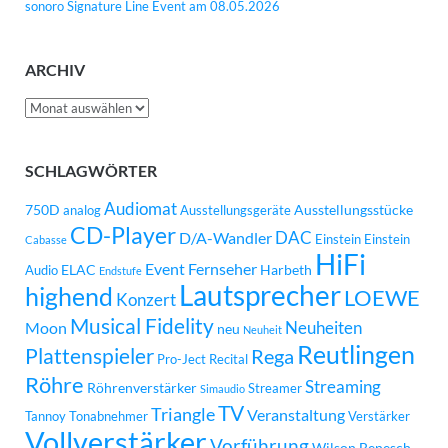
sonoro Signature Line Event am 08.05.2026
ARCHIV
Archiv
SCHLAGWÖRTER
Audiomat
750D
Ausstellungsstücke
analog
Ausstellungsgeräte
CD-Player
DAC
D/A-Wandler
Einstein
Einstein
Cabasse
HiFi
Event
Fernseher
ELAC
Harbeth
Audio
Endstufe
Lautsprecher
highend
LOEWE
Konzert
Musical Fidelity
Neuheiten
Moon
neu
Neuheit
Reutlingen
Plattenspieler
Rega
Pro-Ject
Recital
Röhre
Streaming
Röhrenverstärker
Streamer
Simaudio
TV
Triangle
Veranstaltung
Tannoy
Tonabnehmer
Verstärker
Vollverstärker
Vorführung
Wilson Benesch