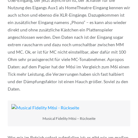
USB-Eingang, der jetzt asynchron ist, der Schalter für die
Nutzung des Eigangs Aux1 als HomeTheatre-Eingang kennen wir
auch schon und ebenso die XLR-Eingänge. Dazugekommen ist
ein zusätzlicher Eingang namens „Phono“ – es kann also wieder
direkt und ohne zusätzliche Kästchen ein Plattenspieler
angeschlossen werden. Den Daten nach ist der Eingang sogar
extrem rauscharm und dazu noch umschaltbar zwischen MM
und MC. Ok, er ist für MC nicht einstellbar, aber dafür mit 100
Ohm sehr praxisgerecht für viele MC-Tonabnehmer. Apropos
Daten: auf dem Papier hat der M6si im Vergleich zum M6i einen
Tick mehr Leistung, die Verzerrungen haben sich fast halbiert
und der Dämpfungsfaktor ist einen Hauch größer. Soviel zu den
Daten.
Musical Fidelity M6si – Rückseite
Was mir im Betrieb sofort aufgefallen ist: es gibt wie am großen