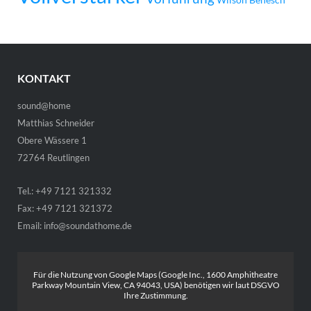
KONTAKT
sound@home
Matthias Schneider
Obere Wässere 1
72764 Reutlingen
Tel.: +49 7121 321332
Fax: +49 7121 321372
Email:
info@soundathome.de
Für die Nutzung von Google Maps (Google Inc., 1600 Amphitheatre
Parkway Mountain View, CA 94043, USA) benötigen wir laut DSGVO
Ihre Zustimmung.