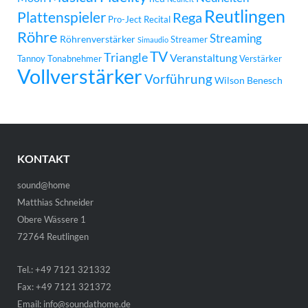
Reutlingen
Plattenspieler
Rega
Pro-Ject
Recital
Röhre
Streaming
Röhrenverstärker
Streamer
Simaudio
TV
Triangle
Veranstaltung
Tannoy
Tonabnehmer
Verstärker
Vollverstärker
Vorführung
Wilson Benesch
KONTAKT
sound@home
Matthias Schneider
Obere Wässere 1
72764 Reutlingen
Tel.: +49 7121 321332
Fax: +49 7121 321372
Email:
info@soundathome.de