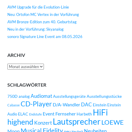
AVM Upgrade für die Evolution-Linie
Neu: Ortofon MC Vertex in der Vorführung
AVM Bronze-Edition zum 40. Geburtstag
Neu in der Vorführung: Skyanalog
sonoro Signature Line Event am 08.05.2026
ARCHIV
Archiv
SCHLAGWÖRTER
Audiomat
750D
Ausstellungsstücke
analog
Ausstellungsgeräte
CD-Player
DAC
D/A-Wandler
Einstein
Einstein
Cabasse
HiFi
Event
Fernseher
ELAC
Harbeth
Audio
Endstufe
Lautsprecher
highend
LOEWE
Konzert
Musical Fidelity
Neuheiten
Moon
neu
Neuheit