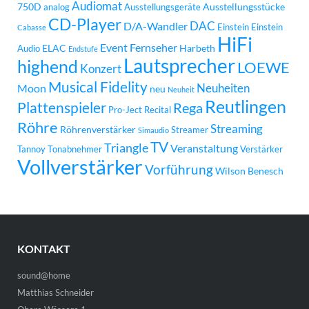
Audiomat
750D
Ausstellungsstücke
analog
Ausstellungsgeräte
CD-Player
DAC
D/A-Wandler
Einstein
Einstein
Cabasse
HiFi
Event
Fernseher
ELAC
Harbeth
Audio
Endstufe
Lautsprecher
highend
LOEWE
Konzert
Musical Fidelity
Neuheiten
Moon
neu
Neuheit
Reutlingen
Plattenspieler
Rega
Pro-Ject
Recital
Röhre
Streaming
Röhrenverstärker
Streamer
Simaudio
TV
Triangle
Veranstaltung
Tannoy
Tonabnehmer
Verstärker
Vollverstärker
Vorführung
Wilson Benesch
KONTAKT
sound@home
Matthias Schneider