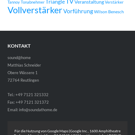
TV
Triangle
Veranstaltung
Tannoy
Tonabnehmer
Verstärker
Vollverstärker
Vorführung
Wilson Benesch
KONTAKT
sound@home
Matthias Schneider
Obere Wässere 1
72764 Reutlingen
Tel.: +49 7121 321332
Fax: +49 7121 321372
Email:
info@soundathome.de
Für die Nutzung von Google Maps (Google Inc., 1600 Amphitheatre