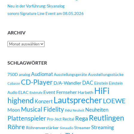
Neu in der Vorführung: Skyanalog
sonoro Signature Line Event am 08.05.2026
ARCHIV
Archiv
SCHLAGWÖRTER
Audiomat
750D
Ausstellungsstücke
analog
Ausstellungsgeräte
CD-Player
DAC
D/A-Wandler
Einstein
Einstein
Cabasse
HiFi
Event
Fernseher
ELAC
Harbeth
Audio
Endstufe
Lautsprecher
highend
LOEWE
Konzert
Musical Fidelity
Neuheiten
Moon
neu
Neuheit
Reutlingen
Plattenspieler
Rega
Pro-Ject
Recital
Röhre
Streaming
Röhrenverstärker
Streamer
Simaudio