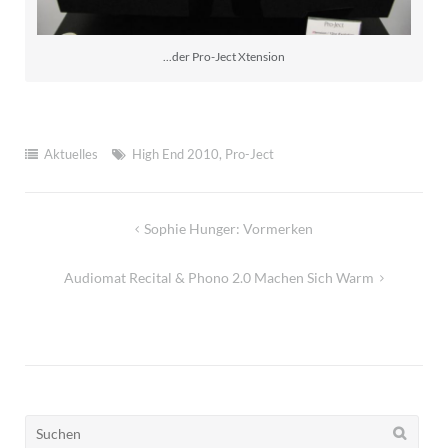
...der Pro-Ject Xtension
Aktuelles
High End 2010
,
Pro-Ject
Beitragsnavigation
Sophie Hunger: Vormerken
Audiomat Recital & Phono 2.0 Machen Sich Warm
Suchen