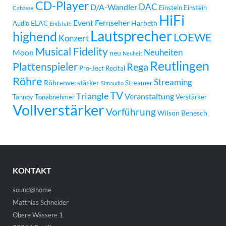
CD-Player
DAC
D/A-Wandler
Einstein
Einstein
Cabasse
HiFi
Event
Fernseher
ELAC
Harbeth
Audio
Endstufe
Lautsprecher
highend
LOEWE
Konzert
Musical Fidelity
Neuheiten
Moon
neu
Neuheit
Reutlingen
Plattenspieler
Rega
Pro-Ject
Recital
Röhre
Streaming
Röhrenverstärker
Streamer
Simaudio
TV
Triangle
Veranstaltung
Tannoy
Tonabnehmer
Verstärker
Vollverstärker
Vorführung
Wilson Benesch
KONTAKT
sound@home
Matthias Schneider
Obere Wässere 1