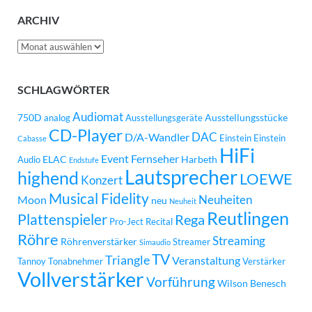
ARCHIV
Archiv
SCHLAGWÖRTER
Audiomat
750D
Ausstellungsstücke
analog
Ausstellungsgeräte
CD-Player
DAC
D/A-Wandler
Einstein
Einstein
Cabasse
HiFi
Event
Fernseher
ELAC
Harbeth
Audio
Endstufe
Lautsprecher
highend
LOEWE
Konzert
Musical Fidelity
Neuheiten
Moon
neu
Neuheit
Reutlingen
Plattenspieler
Rega
Pro-Ject
Recital
Röhre
Streaming
Röhrenverstärker
Streamer
Simaudio
TV
Triangle
Veranstaltung
Tannoy
Tonabnehmer
Verstärker
Vollverstärker
Vorführung
Wilson Benesch