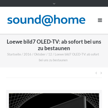
Inhalt
Loewe bild7 OLED-TV: ab sofort bei uns
zu bestaunen
Startseite
/
2016
/
Oktober
/
12
/
Loewe bild7 OLED-TV: ab sofort
bei uns zu bestaunen
Beitr