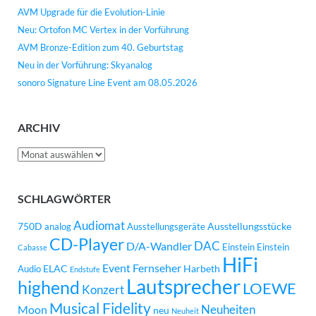
AVM Upgrade für die Evolution-Linie
Neu: Ortofon MC Vertex in der Vorführung
AVM Bronze-Edition zum 40. Geburtstag
Neu in der Vorführung: Skyanalog
sonoro Signature Line Event am 08.05.2026
ARCHIV
Archiv
SCHLAGWÖRTER
Audiomat
750D
Ausstellungsstücke
analog
Ausstellungsgeräte
CD-Player
DAC
D/A-Wandler
Einstein
Einstein
Cabasse
HiFi
Event
Fernseher
ELAC
Harbeth
Audio
Endstufe
Lautsprecher
highend
LOEWE
Konzert
Musical Fidelity
Neuheiten
Moon
neu
Neuheit