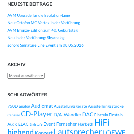
NEUESTE BEITRÄGE
AVM Upgrade für die Evolution-Linie
Neu: Ortofon MC Vertex in der Vorführung
AVM Bronze-Edition zum 40. Geburtstag
Neu in der Vorführung: Skyanalog
sonoro Signature Line Event am 08.05.2026
ARCHIV
Archiv
SCHLAGWÖRTER
Audiomat
750D
Ausstellungsstücke
analog
Ausstellungsgeräte
CD-Player
DAC
D/A-Wandler
Einstein
Einstein
Cabasse
HiFi
Event
Fernseher
ELAC
Harbeth
Audio
Endstufe
Lautsprecher
highend
LOEWE
Konzert