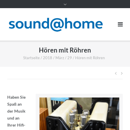
Inhalt
Hören mit Röhren
Startseite
/
2018
/
März
/
29
/
Hören mit Röhren
Beitr
Haben Sie
Spaß an
der Musik
und an
Ihrer Hifi-