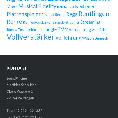
Musical Fidelity
Neuheiten
Moon
neu
Neuheit
Reutlingen
Plattenspieler
Rega
Pro-Ject
Recital
Röhre
Streaming
Röhrenverstärker
Streamer
Simaudio
TV
Triangle
Veranstaltung
Tannoy
Tonabnehmer
Verstärker
Vollverstärker
Vorführung
Wilson Benesch
KONTAKT
sound@home
Matthias Schneider
Obere Wässere 1
72764 Reutlingen
Tel.: +49 7121 321332
Fax: +49 7121 321372