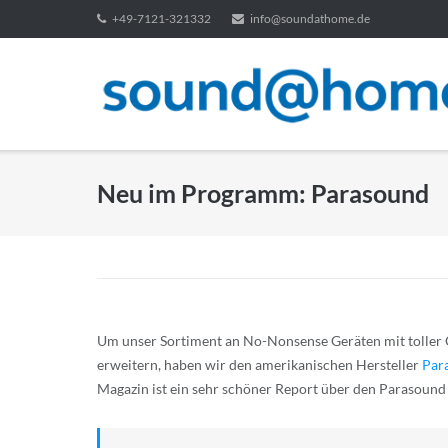
Direkt
+49-7121-321332
info@soundathome.de
zum
Inhalt
Neu im Programm: Parasound
Um unser Sortiment an No-Nonsense Geräten mit toller Q
erweitern, haben wir den amerikanischen Hersteller
Par
Magazin ist ein sehr schöner Report über den Parasound I