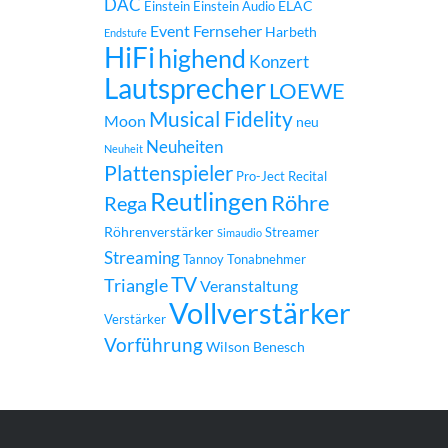
DAC
ELAC
Einstein
Einstein Audio
Event
Fernseher
Harbeth
Endstufe
HiFi
highend
Konzert
Lautsprecher
LOEWE
Musical Fidelity
Moon
neu
Neuheiten
Neuheit
Plattenspieler
Pro-Ject
Recital
Reutlingen
Röhre
Rega
Röhrenverstärker
Streamer
Simaudio
Streaming
Tannoy
Tonabnehmer
TV
Triangle
Veranstaltung
Vollverstärker
Verstärker
Vorführung
Wilson Benesch