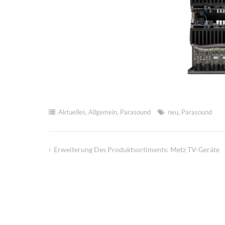
Aktuelles
,
Allgemein
,
Parasound
neu
,
Parasound
Erweiterung Des Produktsortiments: Metz TV-Geräte
Beitragsnavigation