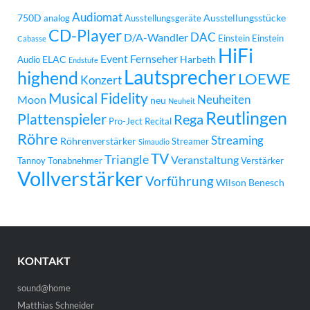
Audiomat
750D
Ausstellungsstücke
analog
Ausstellungsgeräte
CD-Player
DAC
D/A-Wandler
Einstein
Einstein
Cabasse
HiFi
Event
Fernseher
ELAC
Harbeth
Audio
Endstufe
Lautsprecher
highend
LOEWE
Konzert
Musical Fidelity
Neuheiten
Moon
neu
Neuheit
Reutlingen
Plattenspieler
Rega
Pro-Ject
Recital
Röhre
Streaming
Röhrenverstärker
Streamer
Simaudio
TV
Triangle
Veranstaltung
Tannoy
Tonabnehmer
Verstärker
Vollverstärker
Vorführung
Wilson Benesch
KONTAKT
sound@home
Matthias Schneider