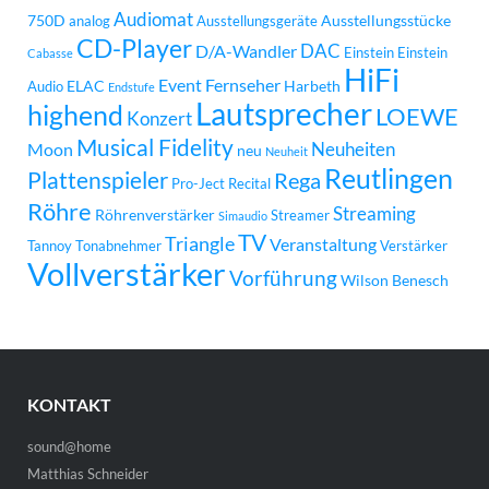
Audiomat
750D
Ausstellungsstücke
analog
Ausstellungsgeräte
CD-Player
DAC
D/A-Wandler
Einstein
Einstein
Cabasse
HiFi
Event
Fernseher
ELAC
Harbeth
Audio
Endstufe
Lautsprecher
highend
LOEWE
Konzert
Musical Fidelity
Neuheiten
Moon
neu
Neuheit
Reutlingen
Plattenspieler
Rega
Pro-Ject
Recital
Röhre
Streaming
Röhrenverstärker
Streamer
Simaudio
TV
Triangle
Veranstaltung
Tannoy
Tonabnehmer
Verstärker
Vollverstärker
Vorführung
Wilson Benesch
KONTAKT
sound@home
Matthias Schneider