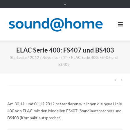
Inhalt
ELAC Serie 400: FS407 und BS403
Startseite
/
2012
/
November
/
24
/
ELAC Serie 400: FS407 und
BS403
Beitr
Am 30.11. und 01.12.2012 präsentieren wir Ihnen die neue Linie
400 von ELAC mit den Modellen FS407 (Standlautsprecher) und
BS403 (Kompaktlautsprecher).